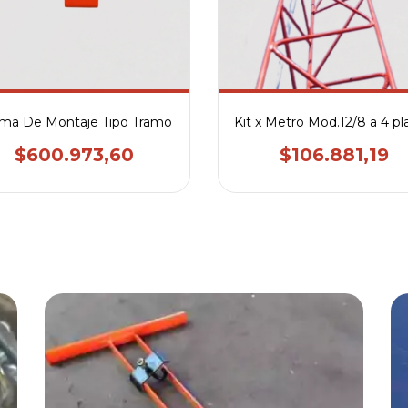
ma De Montaje Tipo Tramo
Kit x Metro Mod.12/8 a 4 pl
$600.973,60
$106.881,19