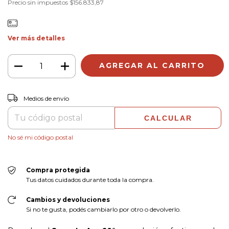
Precio sin impuestos
$156.833,87
Ver más detalles
CAMBIAR CP
Entregas para el CP:
Medios de envío
CALCULAR
No sé mi código postal
Compra protegida
Tus datos cuidados durante toda la compra.
Cambios y devoluciones
Si no te gusta, podés cambiarlo por otro o devolverlo.