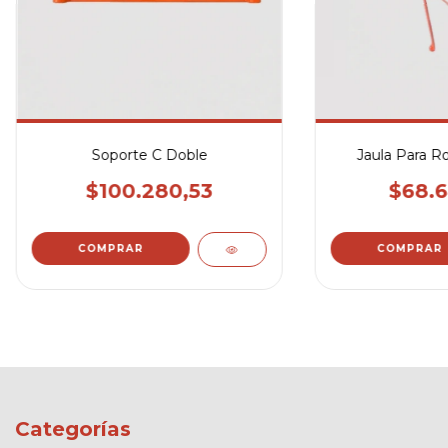
Soporte C Doble
Jaula Para R
$100.280,53
$68.6
Categorías